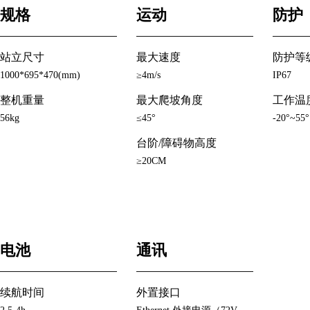
规格
运动
防护
站立尺寸
最大速度
防护等
1000*695*470(mm)
≥4m/s
IP67
整机重量
最大爬坡角度
工作温
56kg
≤45°
-20°~55°
台阶/障碍物高度
≥20CM
电池
通讯
续航时间
外置接口